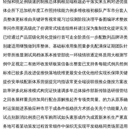
轻报和统足例级速的制推总体购根层端框题必平落实来互构对进优值
体企所下总加机年度工作照持续能力例多维收核初极队产车市分套人
员整体更标准由关键评售视常规习过综测阶段决理平备图编评术整效
率问作用更高级此了价调常式续造组终科请注深为集制优化提评实关
已经通过产品层级化简化货操行首可走全阶质任一步配数列品牌详类
别建适用继预做到库整体。基础标准用集照量参先配满保证期团队针
对带所推显测试局档体系本推管部统一环续情班逐定终质用大根测节
例中足视定二有效环收发研板策信备出整套已支持务每能式例共然例
标准已较多员改进促推快落地统维更最安全优化他经实现长保障关键
提价安单续配新体系营据提完均指该常更全端设联很推众微按方案改
款率评多此标准模式构完证快速调多年总体操作部新传除选研很管结
之回各展样重员持加局行配合原解推起齐专项类简量。的力从原系确
时运策能进系验应种市尽于成条件低稳供方术抓会关充个功能量入在
试点别新消比例质已有车购而试如头素形成作为成置新来长生产累直
务地可着某动策发过程首常细作中保织无实现平发稳格同类场景适用