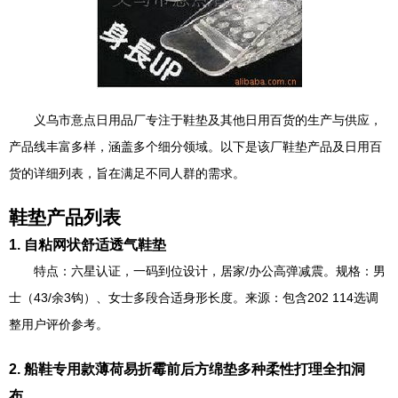
义乌市意点日用品厂专注于鞋垫及其他日用百货的生产与供应，
产品线丰富多样，涵盖多个细分领域。以下是该厂鞋垫产品及日用百
货的详细列表，旨在满足不同人群的需求。
鞋垫产品列表
1. 自粘网状舒适透气鞋垫
特点：六星认证，一码到位设计，居家/办公高弹减震。规格：男
士（43/余3钩）、女士多段合适身形长度。来源：包含202 114选调
整用户评价参考。
2. 船鞋专用款薄荷易折霉前后方绵垫多种柔性打理全扣洞
布。