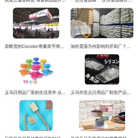
黑龙江速喜商贸 海量精选图片库引领日用百货新视界
一次性食品碟 一次性食品碟价格 一次性食品碟图片 列表网
卖断货的Cocodor香薰牵手维生素沐浴花洒，韩国京畿道60家企业组团亮相中国日用百货商品交易会
油价震荡为何影响到牙刷厂？石油背后鲜为人知的庞大产业链 日用百货
义乌日用品厂里的生活美学 从一支牙刷看中国制造的细心与创新
义乌市意点日用品厂鞋垫产品列表及日用百货概览