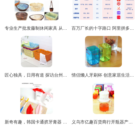
专业生产批发藤制休闲家具 从1只起订，打造惬意生活空间
百万厂长的十字路口 阿里拼多多角力下的外贸转型与小人物的商业选择
匠心独具，日用有道 探访台州市黄岩琪之艺日用品厂
情侣懒人牙刷杯 创意家居生活新宠，点缀日常小确幸
新奇有趣，韩国卡通挤牙膏器 让日常挤牙膏也变得充满乐趣
义乌市亿趣百货商行开瓶器产品全览 解锁日常便捷生活的得力助手