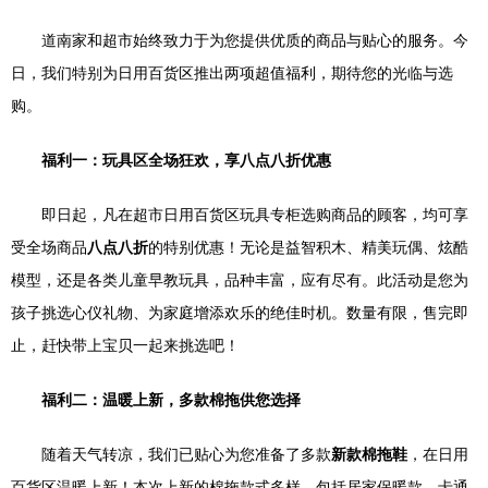
道南家和超市始终致力于为您提供优质的商品与贴心的服务。今
日，我们特别为日用百货区推出两项超值福利，期待您的光临与选
购。
福利一：玩具区全场狂欢，享八点八折优惠
即日起，凡在超市日用百货区玩具专柜选购商品的顾客，均可享
受全场商品
八点八折
的特别优惠！无论是益智积木、精美玩偶、炫酷
模型，还是各类儿童早教玩具，品种丰富，应有尽有。此活动是您为
孩子挑选心仪礼物、为家庭增添欢乐的绝佳时机。数量有限，售完即
止，赶快带上宝贝一起来挑选吧！
福利二：温暖上新，多款棉拖供您选择
随着天气转凉，我们已贴心为您准备了多款
新款棉拖鞋
，在日用
百货区温暖上新！本次上新的棉拖款式多样，包括居家保暖款、卡通