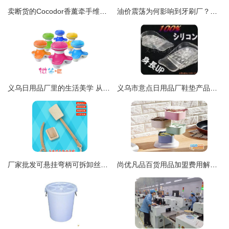
卖断货的Cocodor香薰牵手维生素沐浴花洒，韩国京畿道60家企业组团亮相中国日用百货商品交易会
油价震荡为何影响到牙刷厂？石油背后鲜为人知的庞大产业链 日用百货
义乌日用品厂里的生活美学 从一支牙刷看中国制造的细心与创新
义乌市意点日用品厂鞋垫产品列表及日用百货概览
厂家批发可悬挂弯柄可拆卸丝瓜络沐浴刷 浴中刮痧新经典。悬挂、硬软、可拆卸技巧多
尚优凡品百货用品加盟费用解析 总投资19.1万元包含哪些项目？