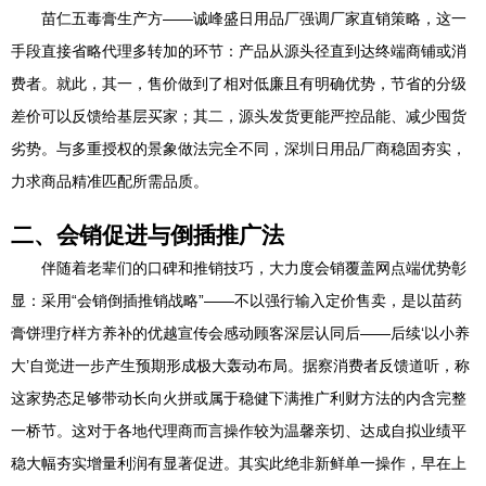
苗仁五毒膏生产方——诚峰盛日用品厂强调厂家直销策略，这一
手段直接省略代理多转加的环节：产品从源头径直到达终端商铺或消
费者。就此，其一，售价做到了相对低廉且有明确优势，节省的分级
差价可以反馈给基层买家；其二，源头发货更能严控品能、减少囤货
劣势。与多重授权的景象做法完全不同，深圳日用品厂商稳固夯实，
力求商品精准匹配所需品质。
二、会销促进与倒插推广法
伴随着老辈们的口碑和推销技巧，大力度会销覆盖网点端优势彰
显：采用“会销倒插推销战略”——不以强行输入定价售卖，是以苗药
膏饼理疗样方养补的优越宣传会感动顾客深层认同后——后续‘以小养
大’自觉进一步产生预期形成极大轰动布局。据察消费者反馈道听，称
这家势态足够带动长向火拼或属于稳健下满推广利财方法的内含完整
一桥节。这对于各地代理商而言操作较为温馨亲切、达成自拟业绩平
稳大幅夯实增量利润有显著促进。其实此绝非新鲜单一操作，早在上